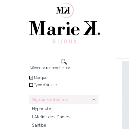
Skip
to
content
Affiner sa recherche par :
Marque
Type d'article
Bijoux Fantaisies
Hypnochic
L’Atelier des Dames
Santibe