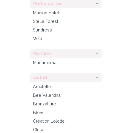
Prêt à porter
Maison Hotel
Stella Forest
Sundress
Wild
Parfums
Madamirma
Outlet
Amulette
Bee Valentina
Bronzallure
Blow
Création Lolotte
Cluse