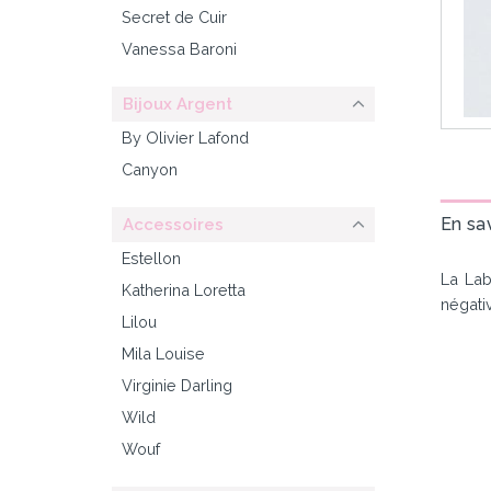
Secret de Cuir
Vanessa Baroni
Bijoux Argent
By Olivier Lafond
Canyon
En sav
Accessoires
Estellon
La Lab
Katherina Loretta
négativ
Lilou
Mila Louise
Virginie Darling
Wild
Wouf