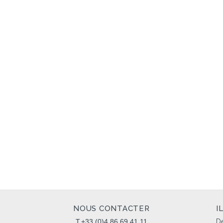
NOUS CONTACTER
I
T.+33 (0)4 86 69 41 11
Dé