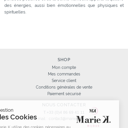
des énergies, aussi bien émotionnelles que physiques et
spirituelles.
SHOP
Mon compte
Mes commandes
Service client
Conditions générales de vente
Paiement sécurisé
NOUS CONTACTER
Gestion
T.+33 (0)4 86 69 41 11
des Cookies
E-mail :
contact@mariek-bijoux.fr
Marie K utilise des cookies nécessaires au