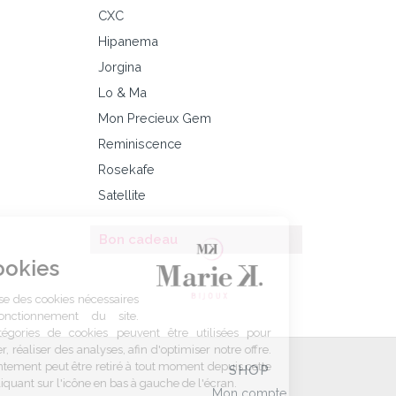
CXC
Hipanema
Jorgina
Lo & Ma
Mon Precieux Gem
Reminiscence
Rosekafe
Satellite
Bon cadeau
Gestion
des Cookies
Marie K utilise des cookies nécessaires
au bon fonctionnement du site.
D’autres catégories de cookies peuvent être utilisées pour
personnaliser, réaliser des analyses, afin d'optimiser notre offre.
Votre consentement peut être retiré à tout moment depuis cette
SHOP
fenêtre en cliquant sur l'icône en bas à gauche de l'écran.
Mon compte