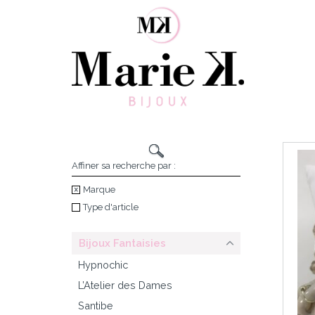
Skip
to
content
Affiner sa recherche par :
Marque
Type d'article
Bijoux Fantaisies
Hypnochic
L’Atelier des Dames
Santibe