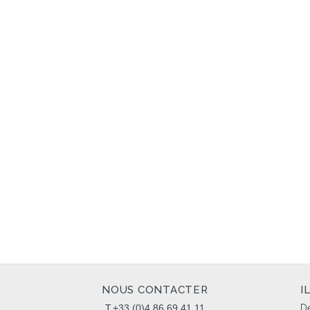
NOUS CONTACTER
I
T.+33 (0)4 86 69 41 11
Dé