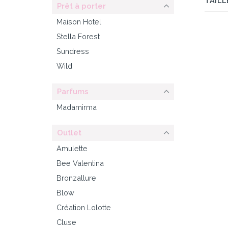
TAILL
Prêt à porter
Maison Hotel
Stella Forest
Sundress
Wild
Parfums
Madamirma
Outlet
Amulette
Bee Valentina
Bronzallure
Blow
Création Lolotte
Cluse