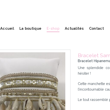
Accueil
La boutique
E-shop
Actualités
Contact
Bracelet Sa
Bracelet Hipanem
Une splendide col
hésiter !
Cette manchette es
l’incontournable cau
Le tout rassemblé 