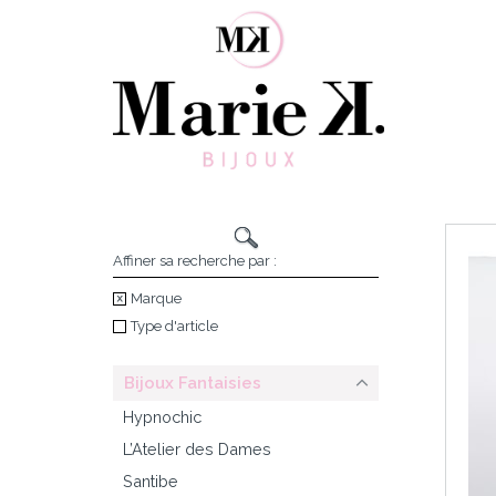
Skip
to
content
Affiner sa recherche par :
Marque
Type d'article
Bijoux Fantaisies
Hypnochic
L’Atelier des Dames
Santibe