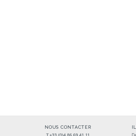
NOUS CONTACTER
I
T.+33 (0)4 86 69 41 11
Dé