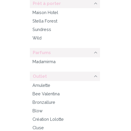
Prêt à porter
Maison Hotel
Stella Forest
Sundress
Wild
Parfums
Madamirma
Outlet
Amulette
Bee Valentina
Bronzallure
Blow
Création Lolotte
Cluse