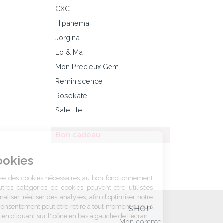
CXC
Hipanema
Jorgina
Lo & Ma
Mon Precieux Gem
Reminiscence
Rosekafe
Satellite
Bon cadeau
Gestion
des Cookies
Marie K utilise des cookies nécessaires
au bon fonctionnement du site.
D’autres catégories de cookies peuvent être utilisées pour
personnaliser, réaliser des analyses, afin d'optimiser notre offre.
Votre consentement peut être retiré à tout moment depuis cette
SHOP
fenêtre en cliquant sur l'icône en bas à gauche de l'écran.
Mon compte