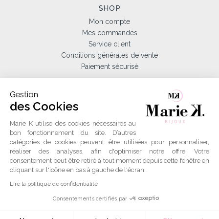
SHOP
Mon compte
Mes commandes
Service client
Conditions générales de vente
Paiement sécurisé
NOUS CONTACTER
Gestion
T.+33 (0)4 86 69 41 11
des Cookies
E-mail :
contact@mariek-bijoux.fr
Marie K utilise des cookies nécessaires au
ILS NOUS FONT CONFIANCE
bon fonctionnement du site. D’autres
Découvrez tous les avis
catégories de cookies peuvent être utilisées pour personnaliser,
réaliser des analyses, afin d'optimiser notre offre. Votre
consentement peut être retiré à tout moment depuis cette fenêtre en
SUIVEZ-NOUS sur
cliquant sur l'icône en bas à gauche de l'écran.
Facebook et instagram
Lire la politique de confidentialité
Consentements certifiés par
Réalisation
Azuracom
Plan du site
|
Mentions légales
© Sarl MARIE K